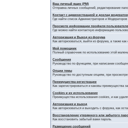
Ваш личный ящик (PM)
Отправка личных сообщений, редактирование папо
Контакт с администрацией и доклад модерато
Где найти список Администраторов и Модераторов
Просмотр информации профиля пользовател
Где можно найти контактную информацию пользова
Авторизация и Выход из форума
Как авторизоваться, выйти из форума, а также как
Мой помощник
Полный справочник по использованию этой малень
Сообщения
Руководство по функциям, при написании сообщен
Опции темы
Руководство по доступным опциям, при просмотре
Преимущества регистрации
Как зарегистрироваться и каковы преимущества за
Cookies и их использование
Преимущества использования cookies, и как удаля
Авторизация и выход
Как авторизоваться и выходить с форума, как ост
Восстановление утерянного или забытого пар
Как восстановить забытый вами пароль.
Размещение сообщений