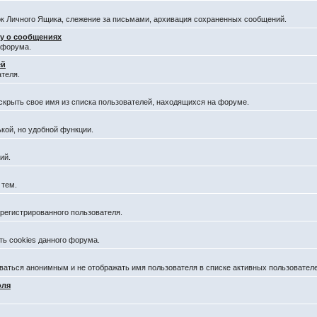
к Личного Ящика, слежение за письмами, архивация сохраненных сообщений.
ру о сообщениях
 форума.
ей
теля.
 скрыть свое имя из списка пользователей, находящихся на форуме.
кой, но удобной функции.
ий.
 тем.
регистрированного пользователя.
ть cookies данного форума.
аваться анонимным и не отображать имя пользователя в списке активных пользователе
оля