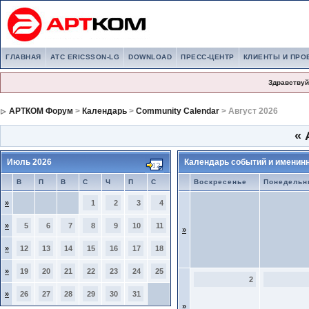
ГЛАВНАЯ
АТС ERICSSON-LG
DOWNLOAD
ПРЕСС-ЦЕНТР
КЛИЕНТЫ И ПРО
Здравствуй
АРТКОМ Форум
>
Календарь
>
Community Calendar
> Август 2026
«
А
Июль 2026
Календарь событий и именин
В
П
В
С
Ч
П
С
Воскресенье
Понедельн
»
1
2
3
4
»
5
6
7
8
9
10
11
»
»
12
13
14
15
16
17
18
»
19
20
21
22
23
24
25
2
»
26
27
28
29
30
31
»