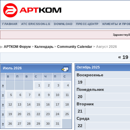
ГЛАВНАЯ
АТС ERICSSON-LG
DOWNLOAD
ПРЕСС-ЦЕНТР
КЛИЕНТЫ И ПРО
Здравствуй
АРТКОМ Форум
>
Календарь
>
Community Calendar
> Август 2026
«
19
Октябрь 2025
Июль 2026
Воскресенье
В
П
В
С
Ч
П
С
19
»
1
2
3
4
Понедельник
»
5
6
7
8
9
10
11
20
Вторник
»
12
13
14
15
16
17
18
21
»
19
20
21
22
23
24
25
Среда
»
26
27
28
29
30
31
22