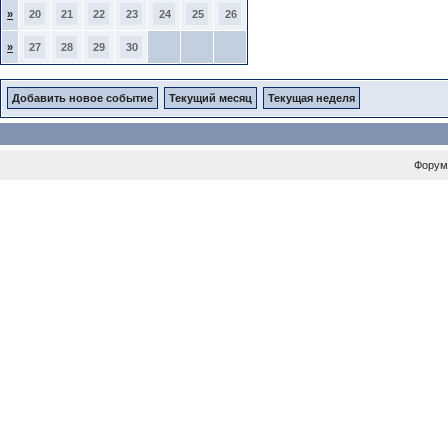
»
20
21
22
23
24
25
26
»
27
28
29
30
Добавить новое событие
Текущий месяц
Текущая неделя
Форум