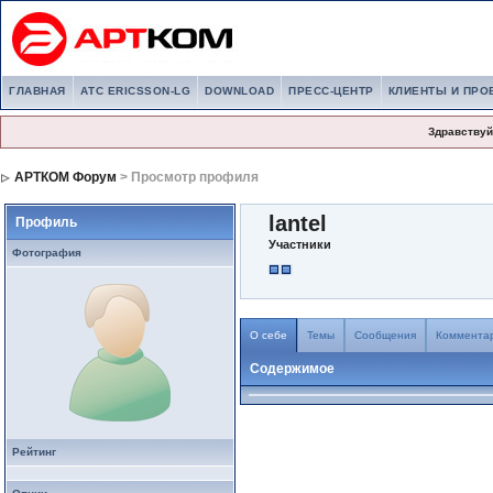
ГЛАВНАЯ
АТС ERICSSON-LG
DOWNLOAD
ПРЕСС-ЦЕНТР
КЛИЕНТЫ И ПРО
Здравствуй
АРТКОМ Форум
> Просмотр профиля
lantel
Профиль
Участники
Фотография
О себе
Темы
Сообщения
Коммента
Содержимое
Рейтинг