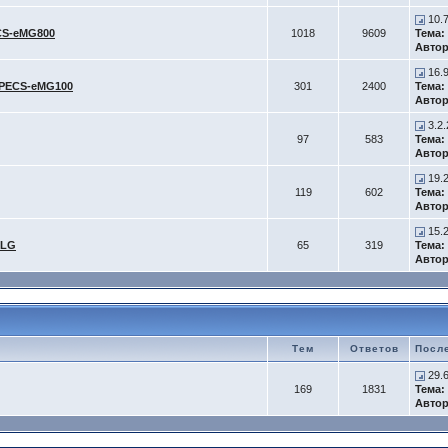
10.
CS-eMG800
1018
9609
Тема:
Автор
16.
iPECS-eMG100
301
2400
Тема:
Автор
3.2.
97
583
Тема:
Автор
19.2
119
602
Тема:
Автор
15.2
-LG
65
319
Тема:
Автор
Тем
Ответов
Посл
29.
169
1831
Тема:
Автор