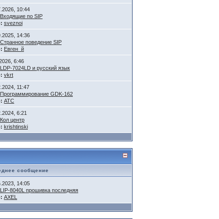
7.2026, 10:44
Входящие по SIP
:
sveznoi
9.2025, 14:36
Странное поведение SIP
:
Евген_й
2026, 6:46
LDP-7024LD и русский язык
:
vkrt
.2024, 11:47
Программирование GDK-162
:
АТС
.2024, 6:21
Кол центр
:
krishtinski
еднее сообщение
6.2023, 14:05
LIP-8040L прошивка последняя
:
AXEL