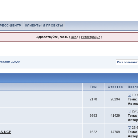
РЕСС-ЦЕНТР
КЛИЕНТЫ И ПРОЕКТЫ
Здравствуйте, гость
(
Вход
|
Регистрация
)
егодня, 22:20
Тем
Ответов
Посл
10.
2178
20294
Тема:
Автор
29.
3693
41429
Тема:
Автор
23.
CS-UCP
1622
14709
Тема:
Автор