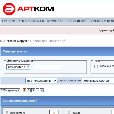
ГЛАВНАЯ
АТС ERICSSON-LG
DOWNLOAD
ПРЕСС-ЦЕНТР
КЛИЕНТЫ И ПРО
Здравствуй
АРТКОМ Форум
> Список пользователей
Фильтры поиска
Имя пользователя
Фото
Только с 
, сортировать по
265 страниц
1
2
3
>
»
Список пользователей
#crossword
!kairat