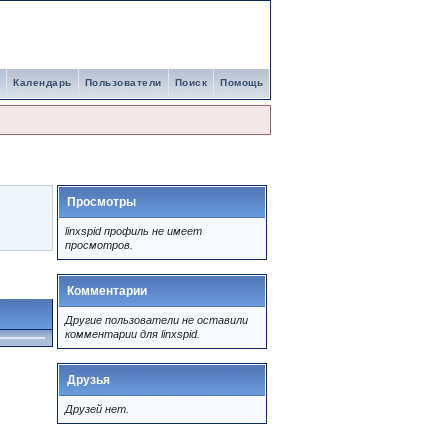
Календарь
Пользователи
Поиск
Помощь
Просмотры
linxspid профиль не имеет
просмотров.
Комментарии
Другие пользователи не оставили
комментарии для linxspid.
Друзья
Друзей нет.