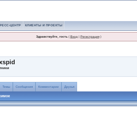
РЕСС-ЦЕНТР
КЛИЕНТЫ И ПРОЕКТЫ
Здравствуйте, гость
(
Вход
|
Регистрация
)
nxspid
тники
Темы
Сообщения
Комментарии
Друзья
жимое