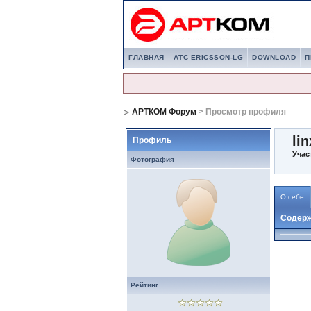
ГЛАВНАЯ
АТС ERICSSON-LG
DOWNLOAD
П
АРТКОМ Форум
> Просмотр профиля
li
Профиль
Учас
Фотография
О себе
Содер
Рейтинг