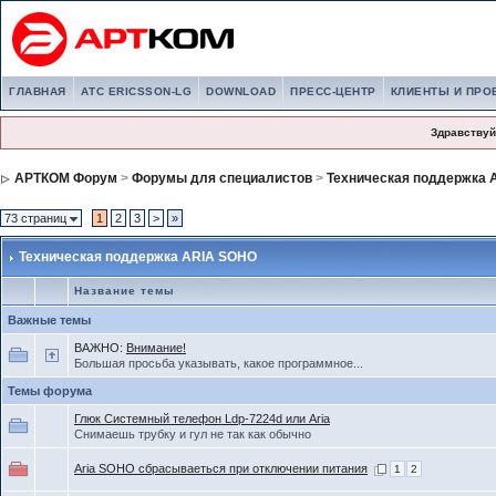
ГЛАВНАЯ
АТС ERICSSON-LG
DOWNLOAD
ПРЕСС-ЦЕНТР
КЛИЕНТЫ И ПРО
Здравствуй
АРТКОМ Форум
>
Форумы для специалистов
>
Техническая поддержка 
73 страниц
1
2
3
>
»
Техническая поддержка ARIA SOHO
Название темы
Важные темы
ВАЖНО:
Внимание!
Большая просьба указывать, какое программное...
Темы форума
Глюк Системный телефон Ldp-7224d или Aria
Снимаешь трубку и гул не так как обычно
Aria SOHO сбрасываеться при отключении питания
1
2