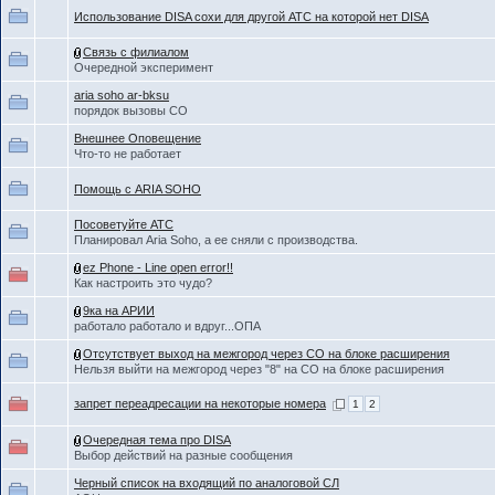
Использование DISA сохи для другой АТС на которой нет DISA
Связь с филиалом
Очередной эксперимент
aria soho ar-bksu
порядок вызовы CO
Внешнее Оповещение
Что-то не работает
Помощь с ARIA SOHO
Посоветуйте АТС
Планировал Aria Soho, а ее сняли с производства.
ez Phone - Line open error!!
Как настроить это чудо?
9ка на АРИИ
работало работало и вдруг...ОПА
Отсутствует выход на межгород через СО на блоке расширения
Нельзя выйти на межгород через "8" на СО на блоке расширения
запрет переадресации на некоторые номера
1
2
Очередная тема про DISA
Выбор действий на разные сообщения
Черный список на входящий по аналоговой СЛ