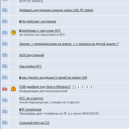
АОН по запросу
Добавить внутренние номера через LDK PC Admin
Не работает системник
проблемы с запуском АТС
не полностью запускается АТС
Звонок -> переадресация на аналог -> с аналога на другой аналог ?
АОН внутренний
Настройка ATC
как сделать входящие 5 линий на номер 100
USB-драйвер под Vista и Windows7
1
2
3
4
Информация для пользователей
АТС не стартует
после перезагрузки, станция не стартует
IP телефония
Провайдер дает телефоны по IP, а у меня ARIA SOHO
Сильный фон на СО