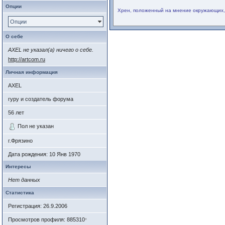
Опции
Хрен, положенный на мнение окружающих, о
Опции
О себе
AXEL не указал(а) ничего о себе.
http://artcom.ru
Личная информация
AXEL
гуру и создатель форума
56
лет
Пол не указан
г.Фрязино
Дата рождения:
10 Янв 1970
Интересы
Нет данных
Статистика
Регистрация: 26.9.2006
Просмотров профиля: 885310
*