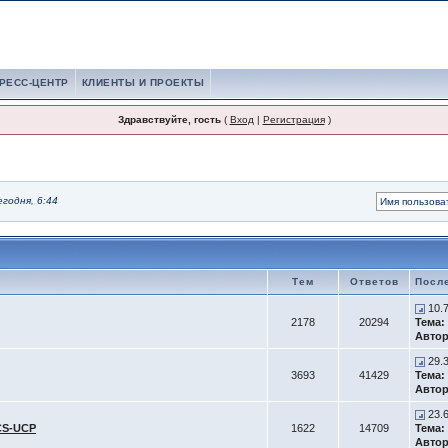
РЕСС-ЦЕНТР
КЛИЕНТЫ И ПРОЕКТЫ
Здравствуйте, гость
(
Вход
|
Регистрация
)
егодня, 6:44
Тем
Ответов
Посл
10.
2178
20294
Тема:
Автор
29.
3693
41429
Тема:
Автор
23.
CS-UCP
1622
14709
Тема:
Автор