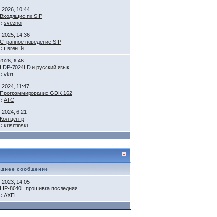
7.2026, 10:44
Входящие по SIP
:
sveznoi
9.2025, 14:36
Странное поведение SIP
:
Евген_й
2026, 6:46
LDP-7024LD и русский язык
:
vkrt
.2024, 11:47
Программирование GDK-162
:
АТС
.2024, 6:21
Кол центр
:
krishtinski
еднее сообщение
6.2023, 14:05
LIP-8040L прошивка последняя
:
AXEL