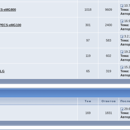
10.
CS-eMG800
1018
9609
Тема:
Автор
16.
iPECS-eMG100
301
2400
Тема:
Автор
3.2.
97
583
Тема:
Автор
19.2
119
602
Тема:
Автор
15.2
-LG
65
319
Тема:
Автор
Тем
Ответов
Посл
29.
169
1831
Тема:
Автор