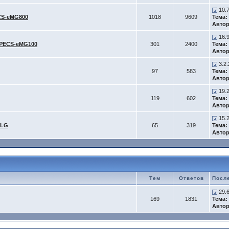
10.
CS-eMG800
1018
9609
Тема:
Автор
16.
iPECS-eMG100
301
2400
Тема:
Автор
3.2.
97
583
Тема:
Автор
19.2
119
602
Тема:
Автор
15.2
-LG
65
319
Тема:
Автор
Тем
Ответов
Посл
29.
169
1831
Тема:
Автор