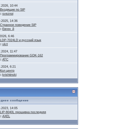
7.2026, 10:44
Входящие по SIP
:
sveznoi
9.2025, 14:36
Странное поведение SIP
:
Евген_й
2026, 6:46
LDP-7024LD и русский язык
:
vkrt
.2024, 11:47
Программирование GDK-162
:
АТС
.2024, 6:21
Кол центр
:
krishtinski
еднее сообщение
6.2023, 14:05
LIP-8040L прошивка последняя
:
AXEL