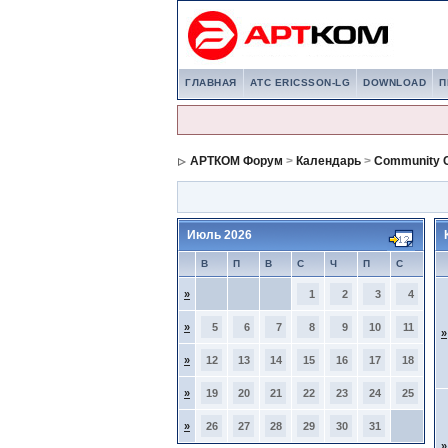
ГЛАВНАЯ
АТС ERICSSON-LG
DOWNLOAD
П
АРТКОМ Форум
>
Календарь
>
Community C
Июль 2026
В
П
В
С
Ч
П
С
»
1
2
3
4
»
5
6
7
8
9
10
11
»
»
12
13
14
15
16
17
18
»
19
20
21
22
23
24
25
»
26
27
28
29
30
31
»