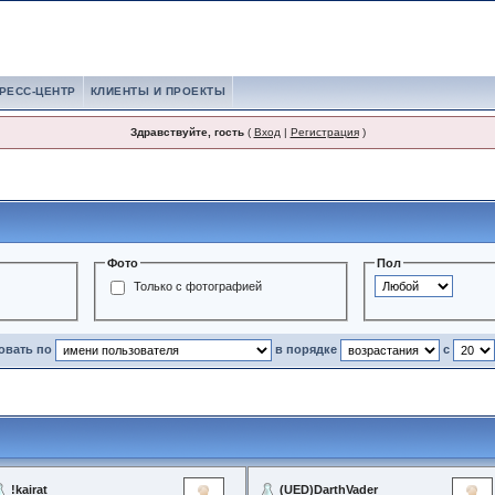
РЕСС-ЦЕНТР
КЛИЕНТЫ И ПРОЕКТЫ
Здравствуйте, гость
(
Вход
|
Регистрация
)
Фото
Пол
Только с фотографией
ровать по
в порядке
с
!kairat
(UED)DarthVader