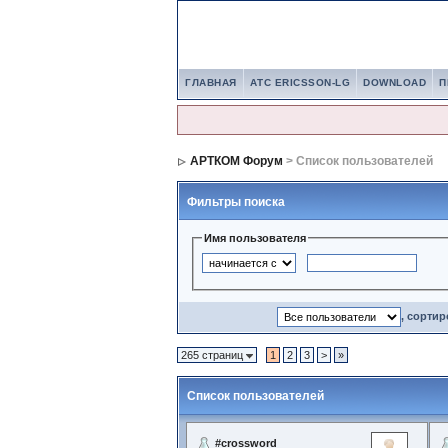
ГЛАВНАЯ
АТС ERICSSON-LG
DOWNLOAD
П
АРТКОМ Форум
> Список пользователей
Фильтры поиска
Имя пользователя
, сорти
265 страниц
1
2
3
>
»
Список пользователей
#crossword