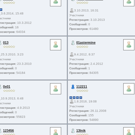
3.10.2013, 16:31
3.6.2014, 15:48
Участники
астники
Регистрация:
3.10.2013
гистрация:
10.3.2012
Сообщений:
0
общений:
16
Просмотров:
61480
осмотров:
64034
013
01astermine
25.3.2010, 3:23
9.4.2012, 8:37
астники
Участники
гистрация:
23.3.2010
Регистрация:
2.4.2012
общений:
0
Сообщений:
1
осмотров:
54184
Просмотров:
84305
0x01
112211
10.9.2013, 6:48
1.8.2016, 19:08
астники
Участники
гистрация:
4.9.2013
Регистрация:
26.11.2008
общений:
0
Сообщений:
155
осмотров:
55823
Просмотров:
54890
123456
13lnik