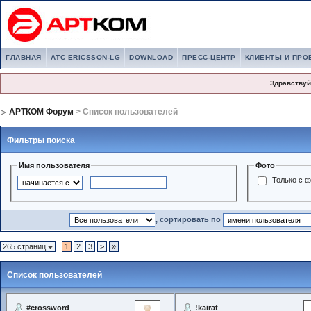
ГЛАВНАЯ
АТС ERICSSON-LG
DOWNLOAD
ПРЕСС-ЦЕНТР
КЛИЕНТЫ И ПРО
Здравствуй
АРТКОМ Форум
> Список пользователей
Фильтры поиска
Имя пользователя
Фото
Только с 
, сортировать по
265 страниц
1
2
3
>
»
Список пользователей
#crossword
!kairat