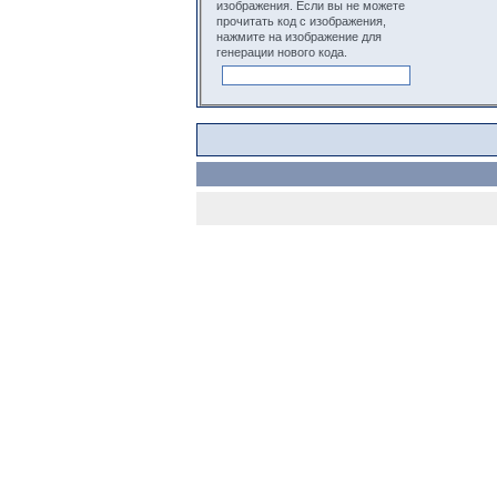
изображения. Если вы не можете
прочитать код с изображения,
нажмите на изображение для
генерации нового кода.