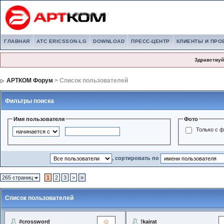
ГЛАВНАЯ
АТС ERICSSON-LG
DOWNLOAD
ПРЕСС-ЦЕНТР
КЛИЕНТЫ И ПРО
Здравствуй
АРТКОМ Форум
> Список пользователей
Фильтры поиска
Имя пользователя
Фото
Только с 
, сортировать по
265 страниц
1
2
3
>
»
Список пользователей
#crossword
!kairat