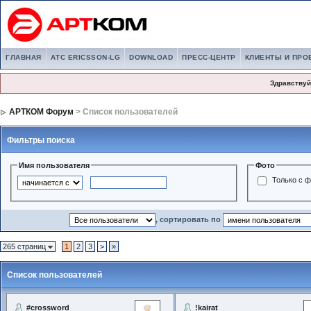
ГЛАВНАЯ
АТС ERICSSON-LG
DOWNLOAD
ПРЕСС-ЦЕНТР
КЛИЕНТЫ И ПРО
Здравствуй
АРТКОМ Форум
> Список пользователей
Фильтры поиска
Имя пользователя
Фото
Только с 
, сортировать по
265 страниц
1
2
3
>
»
Список пользователей
#crossword
!kairat