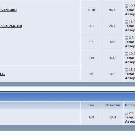
10.
CS-eMG800
1018
9609
Тема:
Автор
16.
iPECS-eMG100
301
2400
Тема:
Автор
3.2.
97
583
Тема:
Автор
19.2
119
602
Тема:
Автор
15.2
-LG
65
319
Тема:
Автор
Тем
Ответов
Посл
29.
169
1831
Тема:
Автор