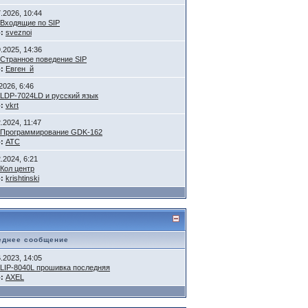
7.2026, 10:44
Входящие по SIP
:
sveznoi
9.2025, 14:36
Странное поведение SIP
:
Евген_й
2026, 6:46
LDP-7024LD и русский язык
:
vkrt
.2024, 11:47
Программирование GDK-162
:
АТС
.2024, 6:21
Кол центр
:
krishtinski
еднее сообщение
6.2023, 14:05
LIP-8040L прошивка последняя
:
AXEL