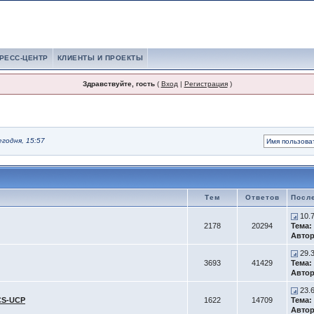
РЕСС-ЦЕНТР
КЛИЕНТЫ И ПРОЕКТЫ
Здравствуйте, гость
(
Вход
|
Регистрация
)
егодня, 15:57
Тем
Ответов
Посл
10.
2178
20294
Тема:
Автор
29.
3693
41429
Тема:
Автор
23.
CS-UCP
1622
14709
Тема:
Автор