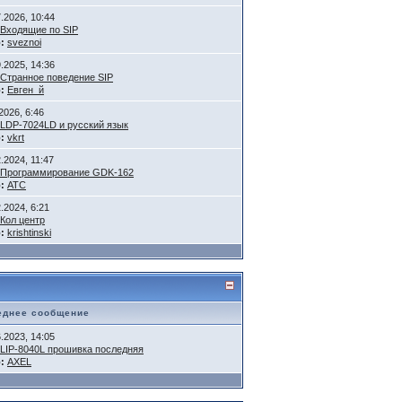
7.2026, 10:44
Входящие по SIP
:
sveznoi
9.2025, 14:36
Странное поведение SIP
:
Евген_й
2026, 6:46
LDP-7024LD и русский язык
:
vkrt
.2024, 11:47
Программирование GDK-162
:
АТС
.2024, 6:21
Кол центр
:
krishtinski
еднее сообщение
6.2023, 14:05
LIP-8040L прошивка последняя
:
AXEL