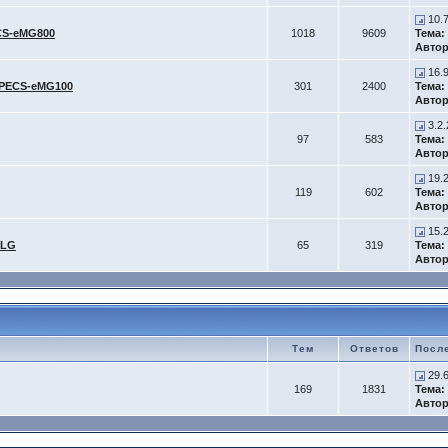
10.
CS-eMG800
1018
9609
Тема:
Автор
16.
iPECS-eMG100
301
2400
Тема:
Автор
3.2.
97
583
Тема:
Автор
19.2
119
602
Тема:
Автор
15.2
-LG
65
319
Тема:
Автор
Тем
Ответов
Посл
29.
169
1831
Тема:
Автор